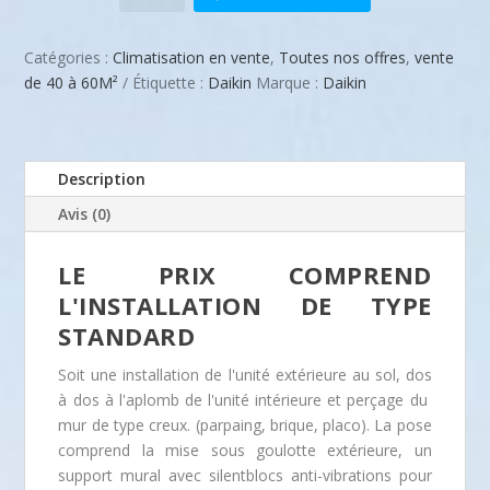
de
t
s
-
Pose
Catégories :
Climatisation en vente
,
Toutes nos offres
,
vente
comprise
de 40 à 60M²
Étiquette :
Daikin
Marque :
Daikin
a
t
-
Climatisation
réversible
Description
i
Daikin
Mural
Avis (0)
Sensira
t
:
5kW
LE PRIX COMPREND
pour
L'INSTALLATION DE TYPE
pièce
2
STANDARD
de
52m²
Soit une installation de l'unité extérieure au sol, dos
à dos à l'aplomb de l'unité intérieure et perçage du
:
.
mur de type creux. (parpaing, brique, placo). La pose
comprend la mise sous goulotte extérieure, un
support mural avec silentblocs anti-vibrations pour