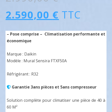
e
L
2.590,00
€
TTC
p
e
– Pose comprise – Climatisation performante et
économique
r
p
Marque : Daikin
Modèle : Mural Sensira FTXF50A
i
r
Réfrigérant : R32
x
i
Garantie 3ans pièces et 5ans compresseur
i
x
Solution complète pour climatiser une pièce de 40 à
60 M²