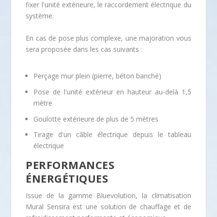
2
5
fixer l'unité extérieure, le raccordement électrique du
système.
.
9
En cas de pose plus complexe, une majoration vous
sera proposée dans les cas suivants :
9
0
Perçage mur plein (pierre, béton banché)
Pose de l'unité extérieur en hauteur au-delà 1,5
9
,
mètre
Goulotte extérieure de plus de 5 mètres
0
0
Tirage d'un câble électrique depuis le tableau
électrique
,
0
PERFORMANCES
ÉNERGÉTIQUES
0
Issue de la gamme Bluevolution, la climatisation
Mural Sensira est une solution de chauffage et de