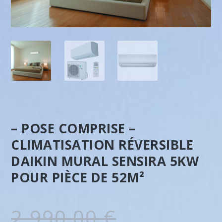
– POSE COMPRISE –
CLIMATISATION RÉVERSIBLE
DAIKIN MURAL SENSIRA 5KW
POUR PIÈCE DE 52M²
L
2.990,00
€