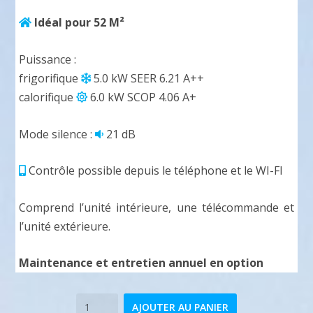
n
a
Idéal pour 52 M²
i
c
Puissance :
frigorifique
5.0 kW SEER 6.21 A++
t
t
calorifique
6.0 kW SCOP 4.06 A+
Mode silence :
21 dB
i
u
Contrôle possible depuis le téléphone et le WI-FI
a
e
Comprend l’unité intérieure, une télécommande et
l’unité extérieure.
l
l
Maintenance et entretien annuel en option
é
e
quantité
AJOUTER AU PANIER