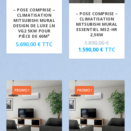
– POSE COMPRISE –
– POSE COMPRISE –
CLIMATISATION
CLIMATISATION
MITSUBISHI MURAL
MITSUBISHI MURAL
DESIGN DE LUXE LN
ESSENTIEL MSZ-HR
VG2 5KW POUR
2,5KW
PIÈCE DE 60M²
L
1.890,00
€
5.690,00
€
TTC
L
e
1.590,00
€
TTC
e
p
p
r
r
i
i
x
x
i
a
n
PROMO !
PROMO !
c
i
t
t
u
i
e
a
l
l
e
é