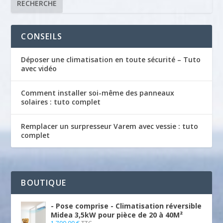
RECHERCHE
e
a
l
l
e
é
CONSEILS
s
t
t
a
Déposer une climatisation en toute sécurité – Tuto
i
avec vidéo
:
t
1
Comment installer soi-même des panneaux
.
:
solaires : tuto complet
8
2
9
.
Remplacer un surpresseur Varem avec vessie : tuto
0
2
complet
,
9
0
0
0
,
0
BOUTIQUE
€
0
.
- Pose comprise - Climatisation réversible
€
Midea 3,5kW pour pièce de 20 à 40M²
.