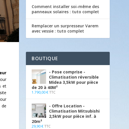
Comment installer soi-même des
panneaux solaires : tuto complet
Remplacer un surpresseur Varem
avec vessie : tuto complet
BOUTIQUE
- Pose comprise -
teur
Climatisation réversible
pour
Midea 3,5kW pour pièce
s et
de 20 à 40M²
1.790,00
€
TTC
site
pour
- Offre Location -
s de
Climatisation Mitsubishi
2,5kW pour pièce inf. à
20m²
29,90
€
TTC